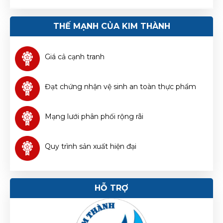
chấm cá cơm Kim Thành CHAI 2 Lít
Ngọc Diệp
ND
(Đánh giá 1 năm trước)
Phạm Mai
(096500****)
đã quan tâm sản phẩm
Nước
THẾ MẠNH CỦA KIM THÀNH
chấm cá cơm Kim Thành CHAI 2 Lít
Sản phẩm good, mua về sử dụng rất ok
Giá cả cạnh tranh
Đạt chứng nhận vệ sinh an toàn thực phẩm
Hoàng Ngân
HN
(Đánh giá 1 năm trước)
Mạng lưới phân phối rộng rãi
muốn mua hàng chuẩn sịn phải mua ở đây, nhiều bên
lương lẹo còn ở đây mua lần 3 rồi rất ok
Quy trình sản xuất hiện đại
HỖ TRỢ