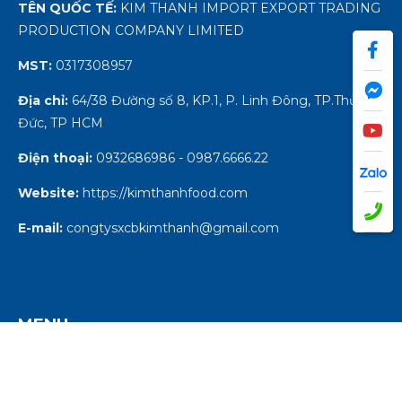
TÊN QUỐC TẾ:
KIM THANH IMPORT EXPORT TRADING
PRODUCTION COMPANY LIMITED
MST:
0317308957
Địa chỉ:
64/38 Đường số 8, KP.1, P. Linh Đông, TP.Thủ
Đức, TP HCM
Điện thoại:
0932686986 - 0987.6666.22
Website:
https://kimthanhfood.com
E-mail:
congtysxcbkimthanh@gmail.com
MENU
TRANG CHỦ