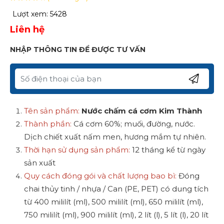
Lượt xem: 5428
Liên hệ
NHẬP THÔNG TIN ĐỂ ĐƯỢC TƯ VẤN
Tên sản phẩm:
Nước chấm cá cơm Kim Thành
Thành phần:
Cá cơm 60%; muối, đường, nước.
Dịch chiết xuất nấm men, hương mắm tự nhiên.
Thời hạn sử dụng sản phẩm:
12 tháng kể từ ngày
sản xuất
Quy cách đóng gói và chất lượng bao bì:
Đóng
chai thủy tinh / nhựa / Can (PE, PET) có dung tích
từ 400 mililít (ml), 500 mililít (ml), 650 mililít (ml),
750 mililít (ml), 900 mililít (ml), 2 lít (l), 5 lít (l), 20 lít