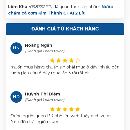
Liên Kha
(098762****)
đã quan tâm sản phẩm
Nước
chấm cá cơm Kim Thành CHAI 2 Lít
Sản phẩm good, mua về sử dụng rất ok
Phạm Mai
(096500****)
đã quan tâm sản phẩm
Nước
chấm cá cơm Kim Thành CHAI 2 Lít
ĐÁNH GIÁ TỪ KHÁCH HÀNG
Hoàng Ngân
Việt Phương
(085314****)
đã quan tâm sản phẩm
Nước
HN
(Đánh giá 1 năm trước)
chấm cá cơm Kim Thành CHAI 2 Lít
Mỹ Hòa
(097458****)
đã quan tâm sản phẩm
Nước
muốn mua hàng chuẩn sịn phải mua ở đây, nhiều bên
chấm cá cơm Kim Thành CHAI 2 Lít
lương lẹo còn ở đây mua lần 3 rồi rất ok
Hoa Khải
(098413****)
đã quan tâm sản phẩm
Nước
chấm cá cơm Kim Thành CHAI 2 Lít
Huỳnh Thị Diễm
HD
(Đánh giá 1 năm trước)
Miên Hoa
(085697****)
đã quan tâm sản phẩm
Nước
chấm cá cơm Kim Thành CHAI 2 Lít
Được người quen PR nhờ lên web thấy dịch vụ ok.
Nguyễn Minh Hoàng
(039339****)
đã quan tâm sản
Nên đến trải ngiệm luôn
phẩm
Nước chấm cá cơm Kim Thành CHAI 2 Lít
Liên Kha
(098762****)
đã quan tâm sản phẩm
Nước