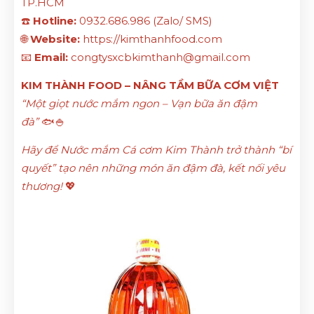
TP.HCM
☎️
Hotline:
0932.686.986 (Zalo/ SMS)
🌐
Website:
https://kimthanhfood.com
📧
Email:
congtysxcbkimthanh@gmail.com
KIM THÀNH FOOD – NÂNG TẦM BỮA CƠM VIỆT
“Một giọt nước mắm ngon – Vạn bữa ăn đậm
đà”
🐟🍚
Hãy để Nước mắm Cá cơm Kim Thành trở thành “bí
quyết” tạo nên những món ăn đậm đà, kết nối yêu
thương!
💖